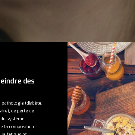
teindre des
 pathologie (diabète,
ire), de perte de
t du système
de la composition
 la fatigue et