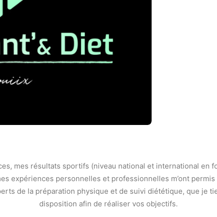
s, mes résultats sportifs (niveau national et international en fo
mes expériences personnelles et professionnelles m’ont permis 
ts de la préparation physique et de suivi diététique, que je ti
disposition afin de réaliser vos objectifs.