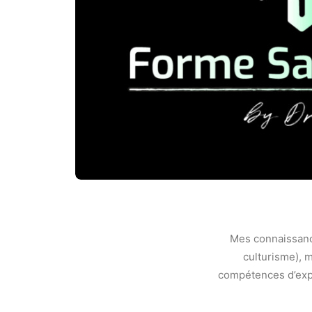
Mes connaissance
culturisme), 
compétences d’exper