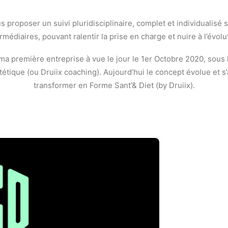
 proposer un suivi pluridisciplinaire, complet et individualisé
rmédiaires, pouvant ralentir la prise en charge et nuire à l’évolu
a première entreprise à vue le jour le 1er Octobre 2020, sous 
étique (ou Druiix coaching). Aujourd’hui le concept évolue et s
transformer en Forme Sant’& Diet (by Druiix).