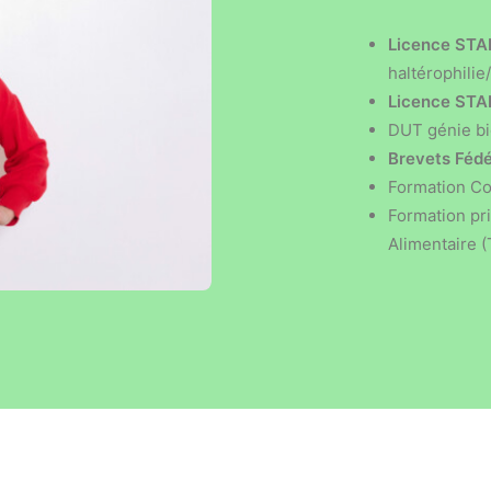
Licence STAP
haltérophilie
Licence STAP
DUT génie bi
Brevets Féd
Formation C
Formation pr
Alimentaire 