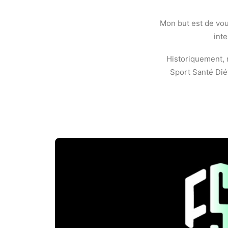
Mon but est de vous
inte
Historiquement, m
Sport Santé Diét